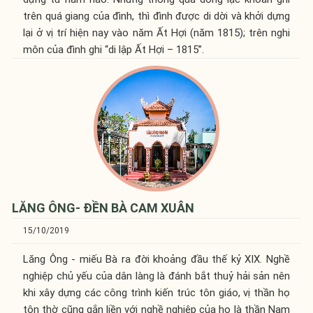
trên quá giang của đình, thì đình được di dời và khởi dựng
lại ở vị trí hiện nay vào năm Ất Hợi (năm 1815); trên nghi
môn của đình ghi “di lập Ất Hợi – 1815”.
LĂNG ÔNG- ĐỀN BÀ CAM XUÂN
15/10/2019
Lăng Ông - miếu Bà ra đời khoảng đầu thế kỷ XIX. Nghề
nghiệp chủ yếu của dân làng là đánh bắt thuỷ hải sản nên
khi xây dựng các công trình kiến trúc tôn giáo, vị thần họ
tôn thờ cũng gắn liền với nghề nghiệp của họ là thần Nam