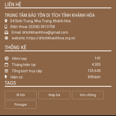
LIÊN HỆ
TRUNG TÂM BẢO TỒN DI TÍCH TỈNH KHÁNH HÒA
54 Sinh Trung, Nha Trang, Khánh Hòa
Điện thoại: (0258) 3813758
Email: ditichkhanhhoa@gmail.com
website: https://ditichkhanhhoa.org.vn
THỐNG KÊ
141
Hôm nay:
4.305
Tháng hiện tại:
155.643
Tổng lượt truy cập:
8
Khách
Hiện có:
TAGS
lễ hội
tháp bà
hòn chồng
Ponagar