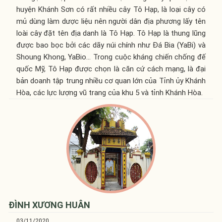
huyện Khánh Sơn có rất nhiều cây Tô Hạp, là loại cây có
mủ dùng làm dược liệu nên người dân địa phương lấy tên
loài cây đặt tên địa danh là Tô Hạp. Tô Hạp là thung lũng
được bao bọc bởi các dãy núi chính như Đá Bia (YaBi) và
Shoung Khong, YaBio… Trong cuộc kháng chiến chống đế
quốc Mỹ, Tô Hạp được chọn là căn cứ cách mạng, là đại
bản doanh tập trung nhiều cơ quan lớn của Tỉnh ủy Khánh
Hòa, các lực lượng vũ trang của khu 5 và tỉnh Khánh Hòa.
ĐÌNH XƯƠNG HUÂN
03/11/2020