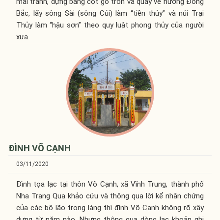
mái tranh, dựng bằng cột gỗ tròn và quay về hướng Đông
Bắc, lấy sông Sài (sông Củi) làm “tiền thủy” và núi Trại
Thủy làm “hậu sơn” theo quy luật phong thủy của người
xưa.
ĐÌNH VÕ CẠNH
03/11/2020
Đình tọa lạc tại thôn Võ Cạnh, xã Vĩnh Trung, thành phố
Nha Trang Qua khảo cứu và thông qua lời kể nhân chứng
của các bô lão trong làng thì đình Võ Cạnh không rõ xây
dựng từ năm nào. Nhưng thông qua dòng lạc khoản ghi