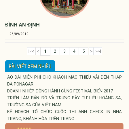
ĐÌNH AN ĐỊNH
26/09/2019
|<<
<
1
2
3
4
5
>
>>|
BÀI VIẾT XEM NHIỀU
ÁO DÀI MIỄN PHÍ CHO KHÁCH MẶC THIẾU VẢI ĐẾN THÁP
BÀ PONAGAR
DOANH NHIỆP ĐỒNG HÀNH CÙNG FESTIVAL BIỂN 2017
TRIỂN LÃM BẢN ĐỒ VÀ TRƯNG BÀY TƯ LIỆU HOÀNG SA,
TRƯỜNG SA CỦA VIỆT NAM
KẾ HOẠCH TỔ CHỨC CUỘC THI ẢNH CHECK IN NHA
TRANG, KHÁNH HÒA TRÊN TRANG...