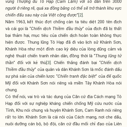
vùng Thượng du Tô Hạp (Cam Lâm) với số dân trên 3000
người ở riêng rẽ, quá xa đồng bằng có thể sẽ trở thành khu vực
chiến đấu sau này của Việt cộng được
”
[2]
.
Năm 1963, kết thúc đợt chống càn ta tiêu diệt 200 tên địch
và cái gọi là “
Chiến dịch Thiềm đầu thủy
” của địch đã bị thất
bại thảm hại, mục tiêu của chiến dịch hoàn toàn không thực
hiện được. Thung lũng Tô Hạp đã đi vào lịch sử Khánh Sơn,
Khánh Hòa như một đỉnh cao kỳ diệu của lòng dũng cảm và
nghệ thuật chiến tranh nhân dân, đồng thời là “
Thung lũng tử
thần
” đối với kẻ thù
[3]
. Chiến thắng đánh bại “
Chiến dịch
Thiềm đầu thủy
” của quân và dân Khánh Sơn là mốc đánh dấu
sự phá sản của chiến lược “
Chiến tranh đặc biệt
” của đế quốc
Mỹ đối với Khánh Sơn nói riêng và miền Tây Khánh Hòa nói
chung.
Có thể nói, vai trò và tác dụng của Căn cứ địa Cách mạng Tô
Hạp đối với sự nghiệp kháng chiến chống Mỹ cứu nước của
Tỉnh, Khu nói chung và huyện Khánh Sơn, Cam Ranh nói riêng
rất to lớn. Khánh Sơn là cái nôi của Cách mạng, nơi che dấu,
nuôi dưỡng cán bộ, bộ đội, căn cứ đầu mối chỉ đạo của Liên