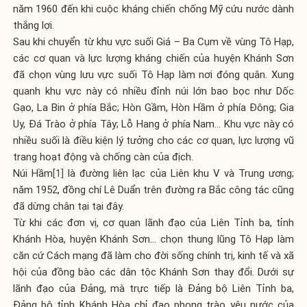
năm 1960 đến khi cuộc kháng chiến chống Mỹ cứu nước dành
thắng lợi.
Sau khi chuyển từ khu vực suối Giá – Ba Cụm về vùng Tô Hạp,
các cơ quan và lực lượng kháng chiến của huyện Khánh Sơn
đã chọn vùng lưu vực suối Tô Hạp làm nơi đóng quân. Xung
quanh khu vực này có nhiều đỉnh núi lớn bao bọc như Dốc
Gạo, La Bin ở phía Bắc; Hòn Gầm, Hòn Hầm ở phía Đông; Gia
Uy, Đá Trào ở phía Tây; Lỗ Hang ở phía Nam… Khu vực này có
nhiều suối là điều kiện lý tưởng cho các cơ quan, lực lượng vũ
trang hoạt động và chống càn của địch.
Núi Hầm
[1]
là đường liên lạc của Liên khu V và Trung ương;
năm 1952, đồng chí Lê Duẩn trên đường ra Bắc công tác cũng
đã dừng chân tại tại đây.
Từ khi các đơn vị, cơ quan lãnh đạo của Liên Tỉnh ba, tỉnh
Khánh Hòa, huyện Khánh Sơn… chọn thung lũng Tô Hạp làm
căn cứ Cách mạng đã làm cho đời sống chính trị, kinh tế và xã
hội của đồng bào các dân tộc Khánh Sơn thay đổi. Dưới sự
lãnh đạo của Đảng, mà trực tiếp là Đảng bộ Liên Tỉnh ba,
Đảng bộ tỉnh Khánh Hòa chỉ đạo phong trào yêu nước của