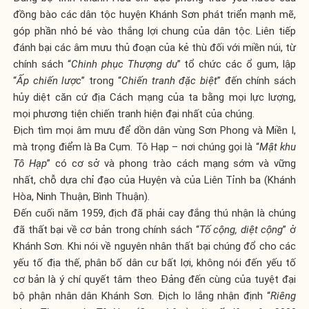
đồng bào các dân tộc huyện Khánh Sơn phát triển mạnh mẽ,
góp phần nhỏ bé vào thắng lợi chung của dân tộc. Liên tiếp
đánh bại các âm mưu thủ đoạn của kẻ thù đối với miền núi, từ
chính sách “
Chinh phục Thượng du
” tổ chức các ổ gum, lập
“
Ấp chiến lược
” trong “
Chiến tranh đặc biệt
” đến chính sách
hủy diệt căn cứ địa Cách mạng của ta bằng mọi lực lượng,
mọi phương tiện chiến tranh hiện đại nhất của chúng.
Địch tìm mọi âm mưu để dồn dân vùng Sơn Phong và Miền I,
mà trọng điểm là Ba Cụm. Tô Hạp – nơi chúng gọi là “
Mật khu
Tô Hạp
” có cơ sở và phong trào cách mạng sớm và vững
nhất, chỗ dựa chỉ đạo của Huyện và của Liên Tỉnh ba (Khánh
Hòa, Ninh Thuận, Bình Thuận).
Đến cuối năm 1959, địch đã phải cay đắng thú nhận là chúng
đã thất bại về cơ bản trong chính sách “
Tố cộng, diệt cộng
” ở
Khánh Sơn. Khi nói về nguyên nhân thất bại chúng đổ cho các
yếu tố địa thế, phân bố dân cư bất lợi, không nói đến yếu tố
cơ bản là ý chí quyết tâm theo Đảng đến cùng của tuyệt đại
bộ phận nhân dân Khánh Sơn. Địch lo lắng nhận định “
Riêng