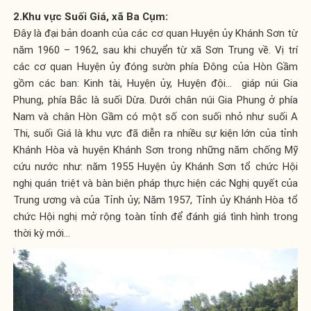
2.Khu vực Suối Giá, xã Ba Cụm:
Đây là đại bản doanh của các cơ quan Huyện ủy Khánh Sơn từ
năm 1960 – 1962, sau khi chuyển từ xã Sơn Trung về. Vị trí
các cơ quan Huyện ủy đóng sườn phía Đông của Hòn Gầm
gồm các ban: Kinh tài, Huyện ủy, Huyện đội… giáp núi Gia
Phung, phía Bắc là suối Dừa. Dưới chân núi Gia Phung ở phía
Nam và chân Hòn Gầm có một số con suối nhỏ như suối A
Thi, suối Giá là khu vực đã diễn ra nhiều sự kiện lớn của tỉnh
Khánh Hòa và huyện Khánh Sơn trong những năm chống Mỹ
cứu nước như: năm 1955 Huyện ủy Khánh Sơn tổ chức Hội
nghị quán triệt và bàn biện pháp thực hiện các Nghị quyết của
Trung ương và của Tỉnh ủy; Năm 1957, Tỉnh ủy Khánh Hòa tổ
chức Hội nghị mở rộng toàn tỉnh để đánh giá tình hình trong
thời kỳ mới...