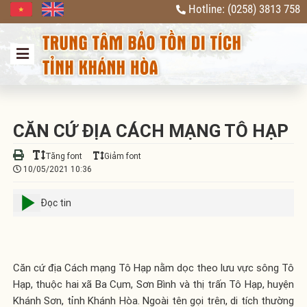
Hotline: (0258) 3813 758
Previous
Next
CĂN CỨ ĐỊA CÁCH MẠNG TÔ HẠP
Tăng font
Giảm font
10/05/2021 10:36
Đọc tin
Căn cứ địa Cách mạng Tô Hạp nằm dọc theo lưu vực sông Tô
Hạp, thuộc hai xã Ba Cụm, Sơn Bình và thị trấn Tô Hạp, huyện
Khánh Sơn, tỉnh Khánh Hòa. Ngoài tên gọi trên, di tích thường