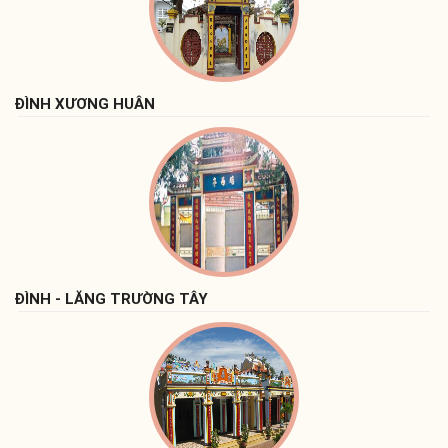
ĐÌNH XƯƠNG HUÂN
ĐÌNH - LĂNG TRƯỜNG TÂY