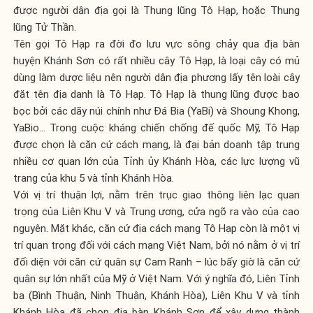
được người dân địa gọi là Thung lũng Tô Hạp, hoặc Thung
lũng Tử Thần.
Tên gọi Tô Hạp ra đời đo lưu vực sông chảy qua địa bàn
huyện Khánh Sơn có rất nhiều cây Tô Hạp, là loại cây có mủ
dùng làm dược liệu nên người dân địa phương lấy tên loài cây
đặt tên địa danh là Tô Hạp. Tô Hạp là thung lũng được bao
bọc bởi các dãy núi chính như Đá Bia (YaBi) và Shoung Khong,
YaBio… Trong cuộc kháng chiến chống đế quốc Mỹ, Tô Hạp
được chọn là căn cứ cách mạng, là đại bản doanh tập trung
nhiều cơ quan lớn của Tỉnh ủy Khánh Hòa, các lực lượng vũ
trang của khu 5 và tỉnh Khánh Hòa.
Với vị trí thuận lợi, nằm trên trục giao thông liên lạc quan
trọng của Liên Khu V và Trung ương, cửa ngõ ra vào của cao
nguyên. Mặt khác, căn cứ địa cách mạng Tô Hạp còn là một vị
trí quan trọng đối với cách mạng Việt Nam, bởi nó nằm ở vị trí
đối diện với căn cứ quân sự Cam Ranh – lúc bấy giờ là căn cứ
quân sự lớn nhất của Mỹ ở Việt Nam. Với ý nghĩa đó, Liên Tỉnh
ba (Bình Thuận, Ninh Thuận, Khánh Hòa), Liên Khu V và tỉnh
Khánh Hòa đã chọn địa bàn Khánh Sơn để xây dựng thành