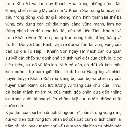
Tỉnh, Khu VI và Tỉnh uỷ Khánh Hoà trong những năm đầu
kháng chiến chống Mỹ cứu nước. Khánh Sơn cũng là huyện đi
đầu trong đồng khởi tự giải phóng mình, hình thành lại thế ba
vùng, xây dựng căn cứ địa ngày càng vững mạnh, làm nơi
đứng chân ban đầu cho bộ đội, cán bộ Liên Tỉnh, Khu VI và
Tỉnh Khánh Hoà để mở phong trào nông thôn, đồng bằng và
đô thị. Đối với Cam Ranh, việc ra đời và tồn tại vững vàng của
căn cứ địa Tô Hạp – Khánh Sơn ngay sát nách căn cứ quân
sự Mỹ, bất chấp sự đánh phá có tính huỷ diệt của địch, là lá cờ
hiệu triệu, sự cổ vũ lớn lao. Nhờ có dân, có đất và tinh thần
kiên cường trụ bám giữ dân giữ đất của Đảng bộ và chính
quyền huyện Khánh Sơn mà Đảng bộ, cán bộ và chiến sỹ của
huyện Cam Ranh, các lực lượng vũ trang của Khu, của Tỉnh…
đã hoàn thành nhiệm vụ của mình, góp phần đưa đến thắng
lợi trong cuộc kháng chiến chống Mỹ cứu nước, thống nhất
nước nhà.
Đặc thù của loại hình di tích là ngoài trời, nằm trong vùng rừng
núi với diện tích rộng lớn, phân bố của các cụm di tích chính lại
nằm rải rác, ngày trước chủ yếu dựa vào địa hình tự nhiên nên