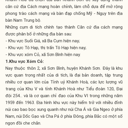
căn cứ địa Cách mạng hoàn chỉnh, làm chỗ dựa để mở rộng
phong trào cách mạng và bàn đạp chống Mỹ - Ngụy trên địa
bàn Nam Trung bộ.
Những cụm di tích chính tạo thành Căn cứ địa cách mạng
được phân bố ở những địa bàn sau:
- Khu vực Suối Giá, xã Ba Cụm hiện nay;
- Khu vực Tô Hạp, thị trấn Tô Hạp hiện nay;
- Khu vực xóm Cỏ, xã Sơn Bình hiện nay.
1.Khu vực Xóm Cỏ:
Nay thuộc thôn 2, xã Sơn Bình, huyện Khánh Sơn. Đây là khu
vực quan trọng nhất của di tích, là đại bản doanh, tập trung
nhiều cơ quan lớn của Tỉnh uỷ Khánh Hoà, các lực lượng vũ
trang của Khu V và tỉnh Khánh Hoà như Tiểu đoàn 120, Đại
đội 254… và là cơ quan chỉ đạo của Khu VI trong những năm
1959 đến 1963. Địa hình khu vực này hiểm trở với nhiều đỉnh
núi cao bao bọc xung quanh như núi Cha Á và Gia Ngeo ở phía
Nam, núi Dốc Gạo và Cha Pá ở phía Đông, phía Bắc có một số
ngọn đồi che chắn.