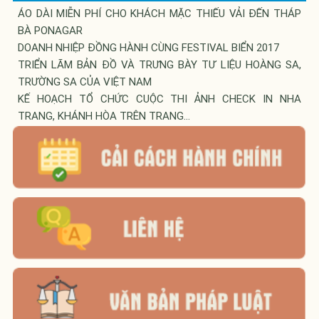
ÁO DÀI MIỄN PHÍ CHO KHÁCH MẶC THIẾU VẢI ĐẾN THÁP
BÀ PONAGAR
DOANH NHIỆP ĐỒNG HÀNH CÙNG FESTIVAL BIỂN 2017
TRIỂN LÃM BẢN ĐỒ VÀ TRƯNG BÀY TƯ LIỆU HOÀNG SA,
TRƯỜNG SA CỦA VIỆT NAM
KẾ HOẠCH TỔ CHỨC CUỘC THI ẢNH CHECK IN NHA
TRANG, KHÁNH HÒA TRÊN TRANG...