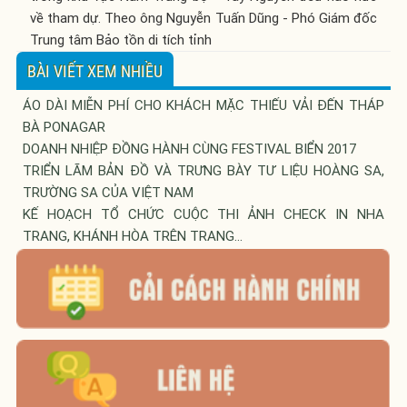
về tham dự. Theo ông Nguyễn Tuấn Dũng - Phó Giám đốc
Trung tâm Bảo tồn di tích tỉnh
BÀI VIẾT XEM NHIỀU
ÁO DÀI MIỄN PHÍ CHO KHÁCH MẶC THIẾU VẢI ĐẾN THÁP
BÀ PONAGAR
DOANH NHIỆP ĐỒNG HÀNH CÙNG FESTIVAL BIỂN 2017
TRIỂN LÃM BẢN ĐỒ VÀ TRƯNG BÀY TƯ LIỆU HOÀNG SA,
TRƯỜNG SA CỦA VIỆT NAM
KẾ HOẠCH TỔ CHỨC CUỘC THI ẢNH CHECK IN NHA
TRANG, KHÁNH HÒA TRÊN TRANG...