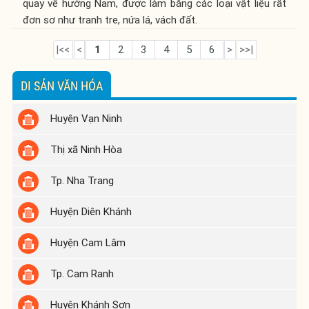
quay về hướng Nam, được làm bằng các loại vật liệu rất
đơn sơ như tranh tre, nứa lá, vách đất.
|<<
<
1
2
3
4
5
6
>
>>|
DI SẢN VĂN HÓA
Huyện Vạn Ninh
Thị xã Ninh Hòa
Tp. Nha Trang
Huyện Diên Khánh
Huyện Cam Lâm
Tp. Cam Ranh
Huyện Khánh Sơn