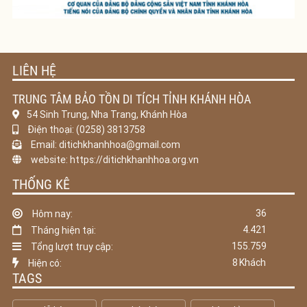
LIÊN HỆ
TRUNG TÂM BẢO TỒN DI TÍCH TỈNH KHÁNH HÒA
54 Sinh Trung, Nha Trang, Khánh Hòa
Điện thoại: (0258) 3813758
Email: ditichkhanhhoa@gmail.com
website: https://ditichkhanhhoa.org.vn
THỐNG KÊ
36
Hôm nay:
4.421
Tháng hiện tại:
155.759
Tổng lượt truy cập:
8
Khách
Hiện có:
TAGS