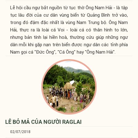
Lễ hội cầu ngư bắt nguồn từ tục thờ Ông Nam Hải - là tập
tục lâu đời của cư dân vùng biển từ Quảng Bình trở vào,
trong đó đậm đặc nhất là vùng Nam Trung bộ. Ông Nam
Hải, thực ra là loài cá Voi - loài cá có thân hình to lớn,
nhưng bản tính lại hiền hoà, thường cứu giúp những ngư
dân mỗi khi gặp nạn trên biển được ngư dân các tỉnh phía
Nam gọi cá "Đức Ông", "Cá Ông" hay "Ông Nam Hải".
LỄ BỎ MẢ CỦA NGƯỜI RAGLAI
02/07/2018