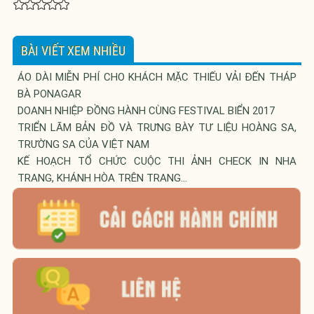
BÀI VIẾT XEM NHIỀU
ÁO DÀI MIỄN PHÍ CHO KHÁCH MẶC THIẾU VẢI ĐẾN THÁP
BÀ PONAGAR
DOANH NHIỆP ĐỒNG HÀNH CÙNG FESTIVAL BIỂN 2017
TRIỂN LÃM BẢN ĐỒ VÀ TRƯNG BÀY TƯ LIỆU HOÀNG SA,
TRƯỜNG SA CỦA VIỆT NAM
KẾ HOẠCH TỔ CHỨC CUỘC THI ẢNH CHECK IN NHA
TRANG, KHÁNH HÒA TRÊN TRANG...