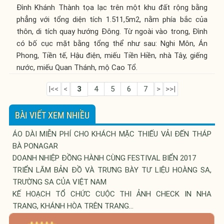
Đình Khánh Thành tọa lạc trên một khu đất rộng bằng
phẳng với tổng diện tích 1.511,5m2, nằm phía bắc của
thôn, di tích quay hướng Đông. Từ ngoài vào trong, Đình
có bố cục mặt bằng tổng thể như sau: Nghi Môn, Án
Phong, Tiền tế, Hậu điện, miếu Tiền Hiền, nhà Tây, giếng
nước, miếu Quan Thánh, mộ Cao Tổ.
|<<
<
3
4
5
6
7
>
>>|
BÀI VIẾT XEM NHIỀU
ÁO DÀI MIỄN PHÍ CHO KHÁCH MẶC THIẾU VẢI ĐẾN THÁP
BÀ PONAGAR
DOANH NHIỆP ĐỒNG HÀNH CÙNG FESTIVAL BIỂN 2017
TRIỂN LÃM BẢN ĐỒ VÀ TRƯNG BÀY TƯ LIỆU HOÀNG SA,
TRƯỜNG SA CỦA VIỆT NAM
KẾ HOẠCH TỔ CHỨC CUỘC THI ẢNH CHECK IN NHA
TRANG, KHÁNH HÒA TRÊN TRANG...