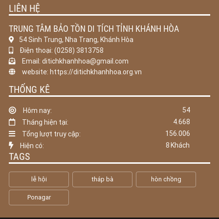
LIÊN HỆ
TRUNG TÂM BẢO TỒN DI TÍCH TỈNH KHÁNH HÒA
54 Sinh Trung, Nha Trang, Khánh Hòa
Điện thoại: (0258) 3813758
Email: ditichkhanhhoa@gmail.com
website: https://ditichkhanhhoa.org.vn
THỐNG KÊ
54
Hôm nay:
4.668
Tháng hiện tại:
156.006
Tổng lượt truy cập:
8
Khách
Hiện có:
TAGS
lễ hội
tháp bà
hòn chồng
Ponagar