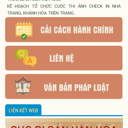
KẾ HOẠCH TỔ CHỨC CUỘC THI ẢNH CHECK IN NHA
TRANG, KHÁNH HÒA TRÊN TRANG...
LIÊN KẾT WEB