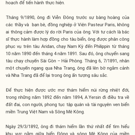
hoạch để tiến hành thực hiện.
Tháng 9/1890, ông đi Viễn Đông trước sự bàng hoàng của
các thầy và bạn bè, đồng nghiệp ở Viện Pasteur Paris, không
ai thông cảm được lý do rời Paris của ông. Với tư cách là bác
sĩ thực hành làm hợp đồng cho tàu biển, ông được phân công
phục vụ trên tàu Aridan, chạy Nam Kỳ đến Philippin từ tháng
10 năm 1890 đến tháng 4 năm 1891. Sau đó, ông chuyển sang
tàu chạy chuyến Sài Gòn – Hải Phòng. Tháng 6, 7/1891, nhân
một chuyến ngang qua Nha Trang, ông đã lên bờ ngắm cảnh
và Nha Trang đã để lại trong ông ấn tượng sâu sắc.
Để thực hiện được ước mơ thám hiểm núi rừng nhiệt đới,
trong những năm 1892 đến năm 1894, A.Yersin đi điều tra về
đất đai, con người, phong tục tập quán và tài nguyên ven biển
miền Trung Việt Nam và Sông Mê Kông.
Ngày 29/3/1892, ông đi thám hiểm lần thứ nhất để tìm hiểu
khu vực nằm giữa biển Đông và sông Mê Kông của miền