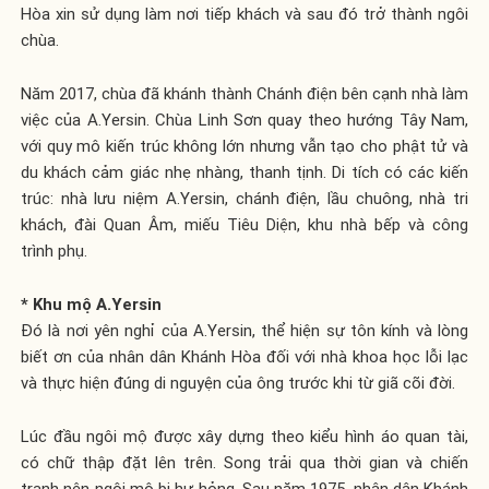
Hòa xin sử dụng làm nơi tiếp khách và sau đó trở thành ngôi
chùa.
Năm 2017, chùa đã khánh thành Chánh điện bên cạnh nhà làm
việc của A.Yersin. Chùa Linh Sơn quay theo hướng Tây Nam,
với quy mô kiến trúc không lớn nhưng vẫn tạo cho phật tử và
du khách cảm giác nhẹ nhàng, thanh tịnh. Di tích có các kiến
trúc: nhà lưu niệm A.Yersin, chánh điện, lầu chuông, nhà tri
khách, đài Quan Âm, miếu Tiêu Diện, khu nhà bếp và công
trình phụ.
*
Khu mộ A.Yersin
Đó là nơi yên nghỉ của A.Yersin, thể hiện sự tôn kính và lòng
biết ơn của nhân dân Khánh Hòa đối với nhà khoa học lỗi lạc
và thực hiện đúng di nguyện của ông trước khi từ giã cõi đời.
Lúc đầu ngôi mộ được xây dựng theo kiểu hình áo quan tài,
có chữ thập đặt lên trên. Song trải qua thời gian và chiến
tranh nên ngôi mộ bị hư hỏng. Sau năm 1975, nhân dân Khánh