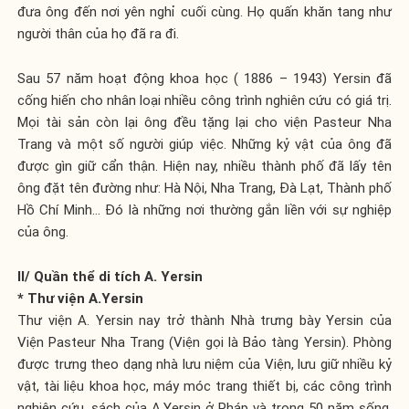
đưa ông đến nơi yên nghỉ cuối cùng. Họ quấn khăn tang như
người thân của họ đã ra đi.
Sau 57 năm hoạt động khoa học ( 1886 – 1943) Yersin đã
cống hiến cho nhân loại nhiều công trình nghiên cứu có giá trị.
Mọi tài sản còn lại ông đều tặng lại cho viện Pasteur Nha
Trang và một số người giúp việc. Những kỷ vật của ông đã
được gìn giữ cẩn thận. Hiện nay, nhiều thành phố đã lấy tên
ông đặt tên đường như: Hà Nội, Nha Trang, Đà Lạt, Thành phố
Hồ Chí Minh… Đó là những nơi thường gắn liền với sự nghiệp
của ông.
II/ Quần thể di tích A. Yersin
* Thư viện
A.Yersin
Thư viện A. Yersin nay trở thành Nhà trưng bày Yersin của
Viện Pasteur Nha Trang (Viện gọi là Bảo tàng Yersin). Phòng
được trưng theo dạng nhà lưu niệm của Viện, lưu giữ nhiều kỷ
vật, tài liệu khoa học, máy móc trang thiết bị, các công trình
nghiên cứu, sách của A.Yersin ở Pháp và trong 50 năm sống,