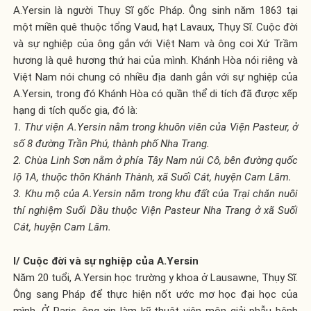
A.Yersin là người Thụy Sĩ gốc Pháp. Ông sinh năm 1863 tại
một miền quê thuộc tổng Vaud, hạt Lavaux, Thụy Sĩ. Cuộc đời
và sự nghiệp của ông gắn với Việt Nam và ông coi Xứ Trầm
hương là quê hương thứ hai của mình. Khánh Hòa nói riêng và
Việt Nam nói chung có nhiều địa danh gắn với sự nghiệp của
A.Yersin, trong đó Khánh Hòa có quần thể di tích đã được xếp
hạng di tích quốc gia, đó là:
1. Thư viện A.Yersin nằm trong khuôn viên của Viện Pasteur, ở
số 8 đường Trần Phú, thành phố Nha Trang.
2. Chùa Linh Sơn nằm ở phía Tây Nam núi Cô, bên đường quốc
lộ 1A, thuộc thôn Khánh Thành, xã Suối Cát, huyện Cam Lâm.
3. Khu mộ của A.Yersin nằm trong khu đất của Trại chăn nuôi
thí nghiệm Suối Dầu thuộc Viện Pasteur Nha Trang ở xã Suối
Cát, huyện Cam Lâm.
I/ Cuộc đời và sự nghiệp của A.Yersin
Năm 20 tuổi, A.Yersin học trường y khoa ở Lausawne, Thụy Sĩ.
Ông sang Pháp để thực hiện nốt ước mơ học đại học của