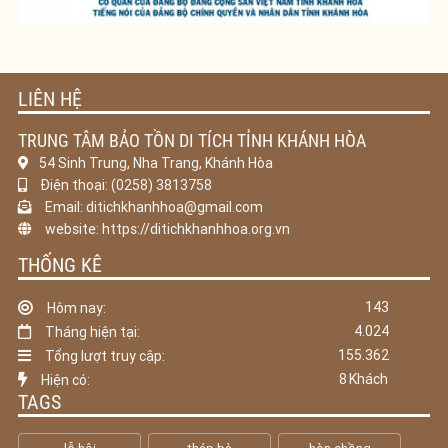
LIÊN HỆ
TRUNG TÂM BẢO TỒN DI TÍCH TỈNH KHÁNH HÒA
54 Sinh Trung, Nha Trang, Khánh Hòa
Điện thoại: (0258) 3813758
Email: ditichkhanhhoa@gmail.com
website: https://ditichkhanhhoa.org.vn
THỐNG KÊ
143
Hôm nay:
4.024
Tháng hiện tại:
155.362
Tổng lượt truy cập:
8
Khách
Hiện có:
TAGS