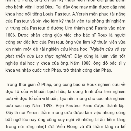
mình. Ở Paris, ông xin làm kỹ thuật viên môn giải phẫu bệnh
cho bệnh viện Hotel Dieu. Tại đây ông may mắn được gặp nhà
khoa học nổi tiếng Louis Pasteur. A.Yersin mến phục tài năng
của Pasteur và xin vào làm kỹ thuật viên tại phòng thí nghiệm
vi trùng của Pasteur ở đường Ulm thành phố Pasris vào năm
1886. Được phân công giúp việc cho bác sĩ Roux là người
cộng sự đắc lực của Pasteur, ông vừa làm kỹ thuật viên vừa
xin nhận một đề tài nghiên cứu khoa học
“Nghiên cứu về sự
phát triển của Lao thực nghiệm”
. Đây cũng là luận văn tốt
nghiệp đại học y khoa của ông. Năm 1888, ông đỗ bác sĩ y
khoa và nhập quốc tịch Pháp, trở thành công dân Pháp.
Trong thời gian ở Pháp, ông cùng bác sĩ Roux nghiên cứu về
độc tố của vi khuẩn bạch hầu, là công trình đầu tiên nghiên
cứu về độc tố của vi khuẩn, tạo nền móng cho các nhà nghiên
cứu sau này. Năm 1898, Viện Pasteur Paris được thành lập.
Đây là nơi Yersin thầm mong ước được làm việc nhưng cũng
bất ngờ lúc này ông cũng suy nghĩ về những bí ẩn tiềm tàng
trong núi rừng nhiệt đới Viễn Đông và đã thầm lặng ra kế