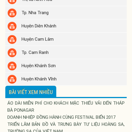
Tp. Nha Trang
Huyện Diên Khánh
Huyện Cam Lâm
Tp. Cam Ranh
Huyện Khánh Sơn
Huyện Khánh Vĩnh
BÀI VIẾT XEM NHIỀU
ÁO DÀI MIỄN PHÍ CHO KHÁCH MẶC THIẾU VẢI ĐẾN THÁP
BÀ PONAGAR
DOANH NHIỆP ĐỒNG HÀNH CÙNG FESTIVAL BIỂN 2017
TRIỂN LÃM BẢN ĐỒ VÀ TRƯNG BÀY TƯ LIỆU HOÀNG SA,
TRƯỜNG SA CỦA VIỆT NAM