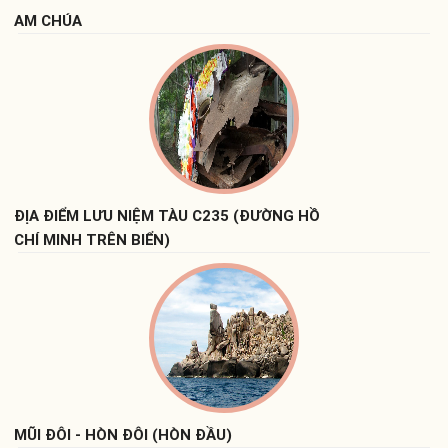
AM CHÚA
ĐỊA ĐIỂM LƯU NIỆM TÀU C235 (ĐƯỜNG HỒ
CHÍ MINH TRÊN BIỂN)
MŨI ĐÔI - HÒN ĐÔI (HÒN ĐẦU)