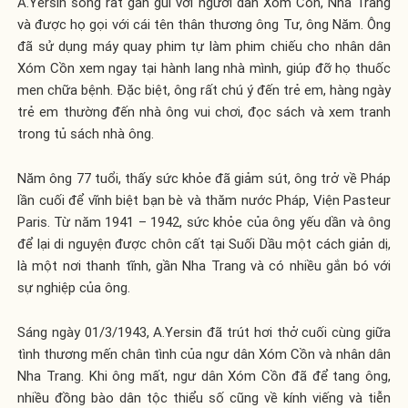
A.Yersin sống rất gần gũi với người dân Xóm Cồn, Nha Trang
và được họ gọi với cái tên thân thương ông Tư, ông Năm. Ông
đã sử dụng máy quay phim tự làm phim chiếu cho nhân dân
Xóm Cồn xem ngay tại hành lang nhà mình, giúp đỡ họ thuốc
men chữa bệnh. Đặc biệt, ông rất chú ý đến trẻ em, hàng ngày
trẻ em thường đến nhà ông vui chơi, đọc sách và xem tranh
trong tủ sách nhà ông.
Năm ông 77 tuổi, thấy sức khỏe đã giảm sút, ông trở về Pháp
lần cuối để vĩnh biệt bạn bè và thăm nước Pháp, Viện Pasteur
Paris. Từ năm 1941 – 1942, sức khỏe của ông yếu dần và ông
để lại di nguyện được chôn cất tại Suối Dầu một cách giản dị,
là một nơi thanh tĩnh, gần Nha Trang và có nhiều gắn bó với
sự nghiệp của ông.
Sáng ngày 01/3/1943, A.Yersin đã trút hơi thở cuối cùng giữa
tình thương mến chân tình của ngư dân Xóm Cồn và nhân dân
Nha Trang. Khi ông mất, ngư dân Xóm Cồn đã để tang ông,
nhiều đồng bào dân tộc thiểu số cũng về kính viếng và tiễn